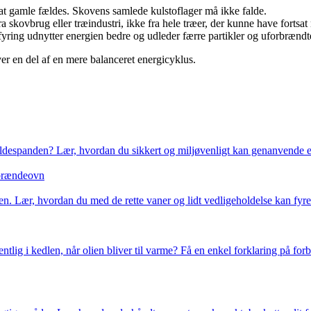
 at gamle fældes. Skovens samlede kulstoflager må ikke falde.
 skovbrug eller træindustri, ikke fra hele træer, der kunne have fortsat
ing udnytter energien bedre og udleder færre partikler og uforbrændte
er en del af en mere balanceret energicyklus.
kraldespanden? Lær, hvordan du sikkert og miljøvenligt kan genanvende e
n brændeovn
en. Lær, hvordan du med de rette vaner og lidt vedligeholdelse kan fyre
ig i kedlen, når olien bliver til varme? Få en enkel forklaring på for