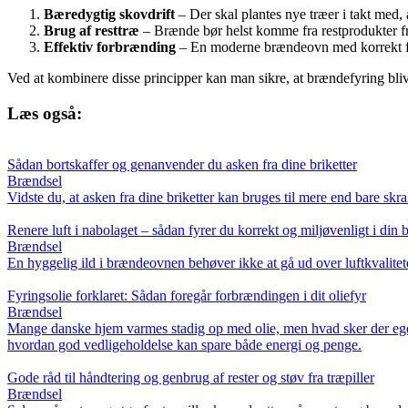
Bæredygtig skovdrift
– Der skal plantes nye træer i takt med,
Brug af resttræ
– Brænde bør helst komme fra restprodukter fra
Effektiv forbrænding
– En moderne brændeovn med korrekt fyr
Ved at kombinere disse principper kan man sikre, at brændefyring bliv
Læs også:
Sådan bortskaffer og genanvender du asken fra dine briketter
Brændsel
Vidste du, at asken fra dine briketter kan bruges til mere end bare s
Renere luft i nabolaget – sådan fyrer du korrekt og miljøvenligt i di
Brændsel
En hyggelig ild i brændeovnen behøver ikke at gå ud over luftkvalitet
Fyringsolie forklaret: Sådan foregår forbrændingen i dit oliefyr
Brændsel
Mange danske hjem varmes stadig op med olie, men hvad sker der egentl
hvordan god vedligeholdelse kan spare både energi og penge.
Gode råd til håndtering og genbrug af rester og støv fra træpiller
Brændsel