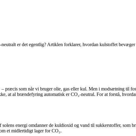
utralt er det egentlig? Artiklen forklarer, hvordan kulstoffet bevæger
præcis som når vi bruger olie, gas eller kul. Men i modsætning til fossi
ke, at al brændefyring automatisk er CO₂-neutral. For at forstå, hvord
olens energi omdanner de kuldioxid og vand til sukkerstoffer, som brug
som et midlertidigt lager for CO₂.