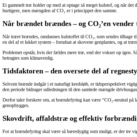
Et gammelt træ holder op med at optage så meget kulstof, og når det dø
hurtigere, men mængden af CO₂ er i princippet den samme.
Når brændet brændes – og CO₂’en vender 
Når træet brændes, omdannes kulstoffet til CO₂, som sendes tilbage ti
en del af et lukket system – forudsat at skovene genplantes, og at træ
Problemet opstår, hvis der fældes mere træ, end der vokser op igen. 
betragtes som klimavenlig.
Tidsfaktoren – den oversete del af regnest
Selvom brænde indgår i et naturligt kredsløb, er tidsperspektivet vigt
den periode bidrager udledningen til den samlede mængde drivhusgas
Derfor taler forskere om, at brændefyring kan være “CO₂-neutral på l
genopbygges.
Skovdrift, affaldstræ og effektiv forbrænd
For at brændefyring skal være så bæredygtig som muligt, er der tre vig