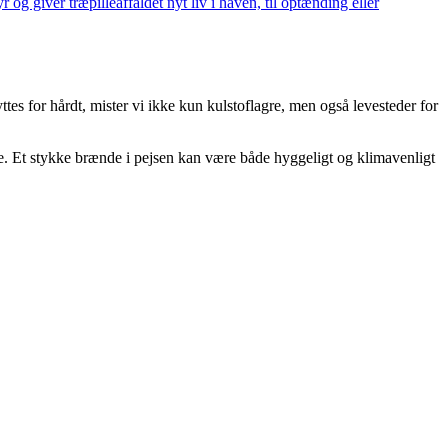
og giver træpilleaffaldet nyt liv i haven, til optænding eller
tes for hårdt, mister vi ikke kun kulstoflagre, men også levesteder for
tme. Et stykke brænde i pejsen kan være både hyggeligt og klimavenligt