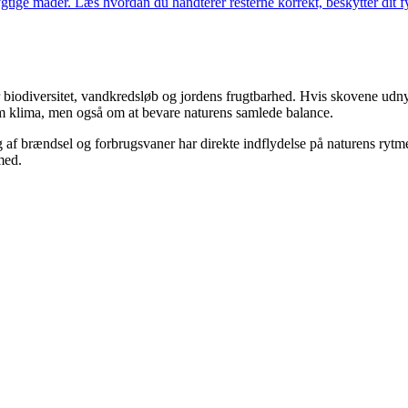
tige måder. Læs hvordan du håndterer resterne korrekt, beskytter dit fyr 
r biodiversitet, vandkredsløb og jordens frugtbarhed. Hvis skovene udnyt
m klima, men også om at bevare naturens samlede balance.
alg af brændsel og forbrugsvaner har direkte indflydelse på naturens ry
med.