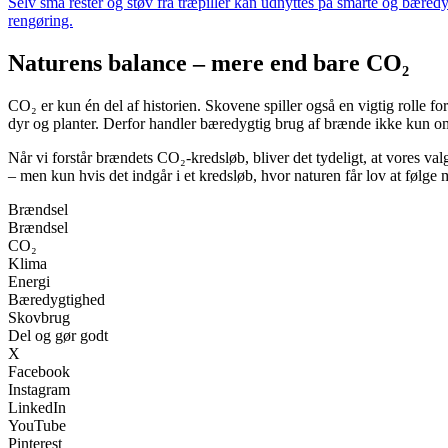
Selv små rester og støv fra træpiller kan udnyttes på smarte og bæredyg
rengøring.
Naturens balance – mere end bare CO₂
CO₂ er kun én del af historien. Skovene spiller også en vigtig rolle fo
dyr og planter. Derfor handler bæredygtig brug af brænde ikke kun o
Når vi forstår brændets CO₂-kredsløb, bliver det tydeligt, at vores v
– men kun hvis det indgår i et kredsløb, hvor naturen får lov at følge 
Brændsel
Brændsel
CO₂
Klima
Energi
Bæredygtighed
Skovbrug
Del og gør godt
X
Facebook
Instagram
LinkedIn
YouTube
Pinterest