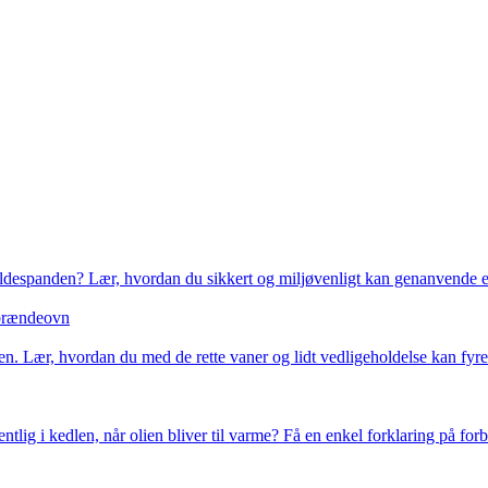
kraldespanden? Lær, hvordan du sikkert og miljøvenligt kan genanvende e
n brændeovn
en. Lær, hvordan du med de rette vaner og lidt vedligeholdelse kan fyre
ig i kedlen, når olien bliver til varme? Få en enkel forklaring på for