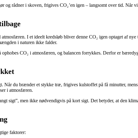
r og rådner i skoven, frigives CO₂’en igen – langsomt over tid. Når vi 
tilbage
l atmosfæren. I et ideelt kredsløb bliver denne CO₂ igen optaget af nye
mængden i naturen ikke falder.
Så ophobes CO₂ i atmosfæren, og balancen forrykkes. Derfor er bæredyg
ykket
igt. Når du brænder et stykke træ, frigives kulstoffet på få minutter, me
ser i atmosfæren.
angt sigt”, men ikke nødvendigvis på kort sigt. Det betyder, at den kl
ing
tige faktorer: