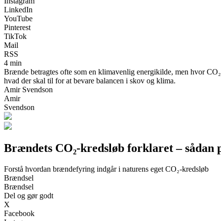
Instagram
LinkedIn
YouTube
Pinterest
TikTok
Mail
RSS
4 min
Brænde betragtes ofte som en klimavenlig energikilde, men hvor CO₂-ne
hvad der skal til for at bevare balancen i skov og klima.
Amir Svendson
Amir
Svendson
Brændets CO₂-kredsløb forklaret – sådan 
Forstå hvordan brændefyring indgår i naturens eget CO₂-kredsløb
Brændsel
Brændsel
Del og gør godt
X
Facebook