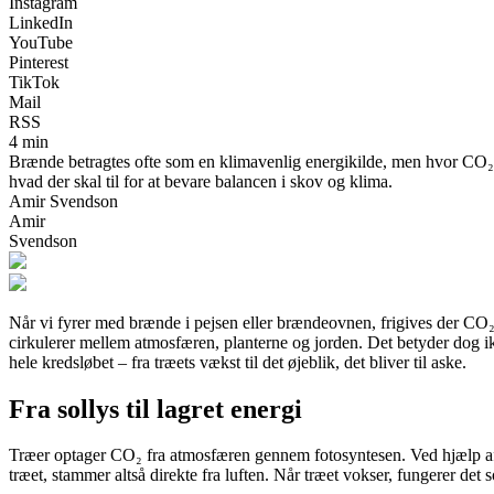
Instagram
LinkedIn
YouTube
Pinterest
TikTok
Mail
RSS
4 min
Brænde betragtes ofte som en klimavenlig energikilde, men hvor CO₂-ne
hvad der skal til for at bevare balancen i skov og klima.
Amir Svendson
Amir
Svendson
Når vi fyrer med brænde i pejsen eller brændeovnen, frigives der CO₂ – 
cirkulerer mellem atmosfæren, planterne og jorden. Det betyder dog ik
hele kredsløbet – fra træets vækst til det øjeblik, det bliver til aske.
Fra sollys til lagret energi
Træer optager CO₂ fra atmosfæren gennem fotosyntesen. Ved hjælp af s
træet, stammer altså direkte fra luften. Når træet vokser, fungerer det 