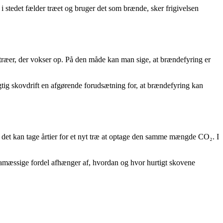
i stedet fælder træet og bruger det som brænde, sker frigivelsen
 træer, der vokser op. På den måde kan man sige, at brændefyring er
tig skovdrift en afgørende forudsætning for, at brændefyring kan
ns det kan tage årtier for et nyt træ at optage den samme mængde CO₂. I
imamæssige fordel afhænger af, hvordan og hvor hurtigt skovene