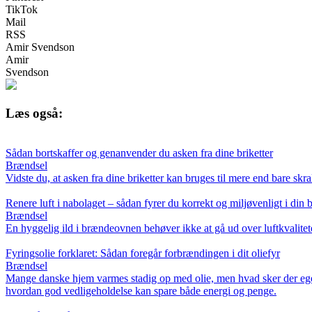
TikTok
Mail
RSS
Amir Svendson
Amir
Svendson
Læs også:
Sådan bortskaffer og genanvender du asken fra dine briketter
Brændsel
Vidste du, at asken fra dine briketter kan bruges til mere end bare s
Renere luft i nabolaget – sådan fyrer du korrekt og miljøvenligt i di
Brændsel
En hyggelig ild i brændeovnen behøver ikke at gå ud over luftkvalitet
Fyringsolie forklaret: Sådan foregår forbrændingen i dit oliefyr
Brændsel
Mange danske hjem varmes stadig op med olie, men hvad sker der egentl
hvordan god vedligeholdelse kan spare både energi og penge.