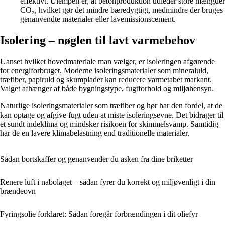
effektivt. Ulempen er, at betonproduktion udleder store mængder
CO₂, hvilket gør det mindre bæredygtigt, medmindre der bruges
genanvendte materialer eller lavemissionscement.
Isolering – nøglen til lavt varmebehov
Uanset hvilket hovedmateriale man vælger, er isoleringen afgørende
for energiforbruget. Moderne isoleringsmaterialer som mineraluld,
træfiber, papiruld og skumplader kan reducere varmetabet markant.
Valget afhænger af både bygningstype, fugtforhold og miljøhensyn.
Naturlige isoleringsmaterialer som træfiber og hør har den fordel, at de
kan optage og afgive fugt uden at miste isoleringsevne. Det bidrager til
et sundt indeklima og mindsker risikoen for skimmelsvamp. Samtidig
har de en lavere klimabelastning end traditionelle materialer.
Sådan bortskaffer og genanvender du asken fra dine briketter
Renere luft i nabolaget – sådan fyrer du korrekt og miljøvenligt i din
brændeovn
Fyringsolie forklaret: Sådan foregår forbrændingen i dit oliefyr