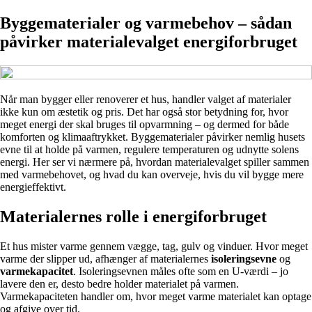
Byggematerialer og varmebehov – sådan
påvirker materialevalget energiforbruget
Når man bygger eller renoverer et hus, handler valget af materialer
ikke kun om æstetik og pris. Det har også stor betydning for, hvor
meget energi der skal bruges til opvarmning – og dermed for både
komforten og klimaaftrykket. Byggematerialer påvirker nemlig husets
evne til at holde på varmen, regulere temperaturen og udnytte solens
energi. Her ser vi nærmere på, hvordan materialevalget spiller sammen
med varmebehovet, og hvad du kan overveje, hvis du vil bygge mere
energieffektivt.
Materialernes rolle i energiforbruget
Et hus mister varme gennem vægge, tag, gulv og vinduer. Hvor meget
varme der slipper ud, afhænger af materialernes
isoleringsevne
og
varmekapacitet
. Isoleringsevnen måles ofte som en U-værdi – jo
lavere den er, desto bedre holder materialet på varmen.
Varmekapaciteten handler om, hvor meget varme materialet kan optage
og afgive over tid.