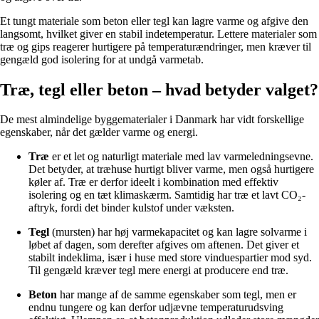
Et tungt materiale som beton eller tegl kan lagre varme og afgive den
langsomt, hvilket giver en stabil indetemperatur. Lettere materialer som
træ og gips reagerer hurtigere på temperaturændringer, men kræver til
gengæld god isolering for at undgå varmetab.
Træ, tegl eller beton – hvad betyder valget?
De mest almindelige byggematerialer i Danmark har vidt forskellige
egenskaber, når det gælder varme og energi.
Træ
er et let og naturligt materiale med lav varmeledningsevne.
Det betyder, at træhuse hurtigt bliver varme, men også hurtigere
køler af. Træ er derfor ideelt i kombination med effektiv
isolering og en tæt klimaskærm. Samtidig har træ et lavt CO₂-
aftryk, fordi det binder kulstof under væksten.
Tegl
(mursten) har høj varmekapacitet og kan lagre solvarme i
løbet af dagen, som derefter afgives om aftenen. Det giver et
stabilt indeklima, især i huse med store vinduespartier mod syd.
Til gengæld kræver tegl mere energi at producere end træ.
Beton
har mange af de samme egenskaber som tegl, men er
endnu tungere og kan derfor udjævne temperaturudsving