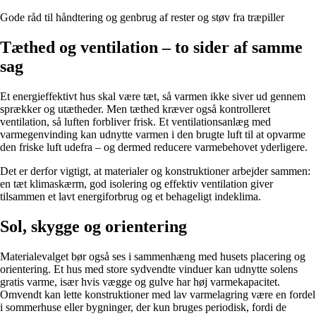
Gode råd til håndtering og genbrug af rester og støv fra træpiller
Tæthed og ventilation – to sider af samme
sag
Et energieffektivt hus skal være tæt, så varmen ikke siver ud gennem
sprækker og utætheder. Men tæthed kræver også kontrolleret
ventilation, så luften forbliver frisk. Et ventilationsanlæg med
varmegenvinding kan udnytte varmen i den brugte luft til at opvarme
den friske luft udefra – og dermed reducere varmebehovet yderligere.
Det er derfor vigtigt, at materialer og konstruktioner arbejder sammen:
en tæt klimaskærm, god isolering og effektiv ventilation giver
tilsammen et lavt energiforbrug og et behageligt indeklima.
Sol, skygge og orientering
Materialevalget bør også ses i sammenhæng med husets placering og
orientering. Et hus med store sydvendte vinduer kan udnytte solens
gratis varme, især hvis vægge og gulve har høj varmekapacitet.
Omvendt kan lette konstruktioner med lav varmelagring være en fordel
i sommerhuse eller bygninger, der kun bruges periodisk, fordi de