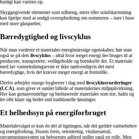
hurtigt kan varmes op.
Skyggegivende elementer som udhæng, træer eller solafskærmning
kan hjælpe med at undgå overophedning om sommeren – især i huse
med store glaspartier.
Bæredygtighed og livscyklus
Når man vurderer et materiales energimæssige egenskaber, bør man
også se på dets
livscyklus
– altså hvor meget energi der bruges til at
producere, transportere, vedligeholde og bortskaffe det. Et materiale
med lav varmeledningsevne er ikke nødvendigvis det mest
bæredygtige, hvis det kræver meget energi at fremstille.
Derfor arbejder mange bygherrer i dag med
livscyklusvurderinger
(LCA)
, som giver et samlet billede af materialernes miljøpåvirkning.
Her kan genanvendelige og biobaserede materialer som træ, halm og
ler ofte klare sig bedre end traditionelle løsninger.
Et helhedssyn på energiforbruget
Materialevalget er kun én del af ligningen, når det gælder varmebehov
og energiforbrug. Husets form, orientering, vinduesareal,
opvarmningssystem og beboernes adfærd spiller også en rolle. Men