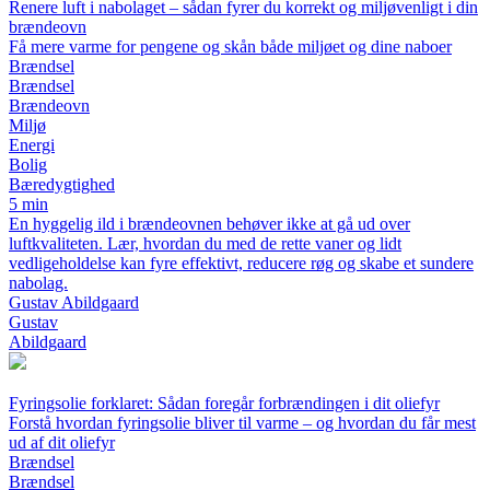
Renere luft i nabolaget – sådan fyrer du korrekt og miljøvenligt i din
brændeovn
Få mere varme for pengene og skån både miljøet og dine naboer
Brændsel
Brændsel
Brændeovn
Miljø
Energi
Bolig
Bæredygtighed
5 min
En hyggelig ild i brændeovnen behøver ikke at gå ud over
luftkvaliteten. Lær, hvordan du med de rette vaner og lidt
vedligeholdelse kan fyre effektivt, reducere røg og skabe et sundere
nabolag.
Gustav Abildgaard
Gustav
Abildgaard
Fyringsolie forklaret: Sådan foregår forbrændingen i dit oliefyr
Forstå hvordan fyringsolie bliver til varme – og hvordan du får mest
ud af dit oliefyr
Brændsel
Brændsel