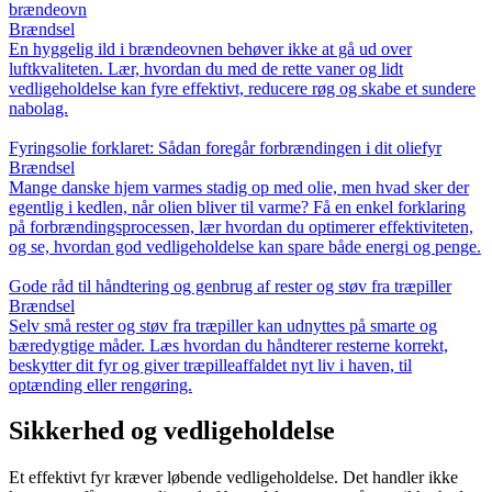
brændeovn
Brændsel
En hyggelig ild i brændeovnen behøver ikke at gå ud over
luftkvaliteten. Lær, hvordan du med de rette vaner og lidt
vedligeholdelse kan fyre effektivt, reducere røg og skabe et sundere
nabolag.
Fyringsolie forklaret: Sådan foregår forbrændingen i dit oliefyr
Brændsel
Mange danske hjem varmes stadig op med olie, men hvad sker der
egentlig i kedlen, når olien bliver til varme? Få en enkel forklaring
på forbrændingsprocessen, lær hvordan du optimerer effektiviteten,
og se, hvordan god vedligeholdelse kan spare både energi og penge.
Gode råd til håndtering og genbrug af rester og støv fra træpiller
Brændsel
Selv små rester og støv fra træpiller kan udnyttes på smarte og
bæredygtige måder. Læs hvordan du håndterer resterne korrekt,
beskytter dit fyr og giver træpilleaffaldet nyt liv i haven, til
optænding eller rengøring.
Sikkerhed og vedligeholdelse
Et effektivt fyr kræver løbende vedligeholdelse. Det handler ikke