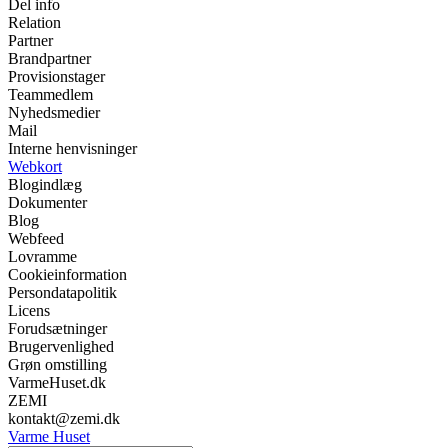
Del info
Relation
Partner
Brandpartner
Provisionstager
Teammedlem
Nyhedsmedier
Mail
Interne henvisninger
Webkort
Blogindlæg
Dokumenter
Blog
Webfeed
Lovramme
Cookieinformation
Persondatapolitik
Licens
Forudsætninger
Brugervenlighed
Grøn omstilling
VarmeHuset.dk
ZEMI
kontakt@zemi.dk
Varme Huset