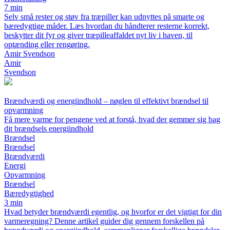
7 min
Selv små rester og støv fra træpiller kan udnyttes på smarte og
bæredygtige måder. Læs hvordan du håndterer resterne korrekt,
beskytter dit fyr og giver træpilleaffaldet nyt liv i haven, til
optænding eller rengøring.
Amir Svendson
Amir
Svendson
Brændværdi og energiindhold – nøglen til effektivt brændsel til
opvarmning
Få mere varme for pengene ved at forstå, hvad der gemmer sig bag
dit brændsels energiindhold
Brændsel
Brændsel
Brændværdi
Energi
Opvarmning
Brændsel
Bæredygtighed
3 min
Hvad betyder brændværdi egentlig, og hvorfor er det vigtigt for din
varmeregning? Denne artikel guider dig gennem forskellen på