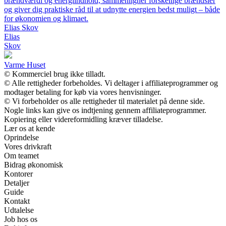
brændværdi og energiindhold, sammenligner forskellige brændsler
og giver dig praktiske råd til at udnytte energien bedst muligt – både
for økonomien og klimaet.
Elias Skov
Elias
Skov
Varme Huset
© Kommerciel brug ikke tilladt.
© Alle rettigheder forbeholdes. Vi deltager i affiliateprogrammer og
modtager betaling for køb via vores henvisninger.
© Vi forbeholder os alle rettigheder til materialet på denne side.
Nogle links kan give os indtjening gennem affiliateprogrammer.
Kopiering eller videreformidling kræver tilladelse.
Lær os at kende
Oprindelse
Vores drivkraft
Om teamet
Bidrag økonomisk
Kontorer
Detaljer
Guide
Kontakt
Udtalelse
Job hos os