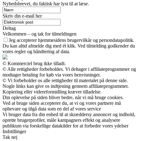
Nyhedsbrevet, du faktisk har lyst til at læse.
Skriv din e-mail her
Deltag
Velkommen – og tak for tilmeldingen
Jeg accepterer hjemmesidens brugervilkår og persondatapolitik.
Du kan altid afmelde dig med ét klik. Ved tilmelding godkender du
vores regler og håndtering af data.
© Kommerciel brug ikke tilladt.
© Alle rettigheder forbeholdes. Vi deltager i affiliateprogrammer og
modtager betaling for køb via vores henvisninger.
© Vi forbeholder os alle rettigheder til materialet på denne side.
Nogle links kan give os indtjening gennem affiliateprogrammer.
Kopiering eller videreformidling kræver tilladelse.
Din oplevelse på siden bliver bedre, når vi må bruge cookies.
Ved at bruge siden accepterer du, at vi og vores partnere må
opbevare og tilgå data som en del af vores service
Vi bruger data fra din enhed til at skræddersy annoncer og indhold,
oprette brugerprofiler, måle kampagners effekt og analysere
publikum via forskellige datakilder for at forbedre vores ydelser
Indstillinger
Tak nej