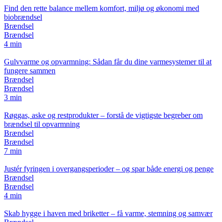
Find den rette balance mellem komfort, miljø og økonomi med
biobrændsel
Brændsel
Brændsel
4 min
Gulvvarme og opvarmning: Sådan får du dine varmesystemer til at
fungere sammen
Brændsel
Brændsel
3 min
Røggas, aske og restprodukter – forstå de vigtigste begreber om
brændsel til opvarmning
Brændsel
Brændsel
7 min
Justér fyringen i overgangsperioder – og spar både energi og penge
Brændsel
Brændsel
4 min
Skab hygge i haven med briketter – få varme, stemning og samvær