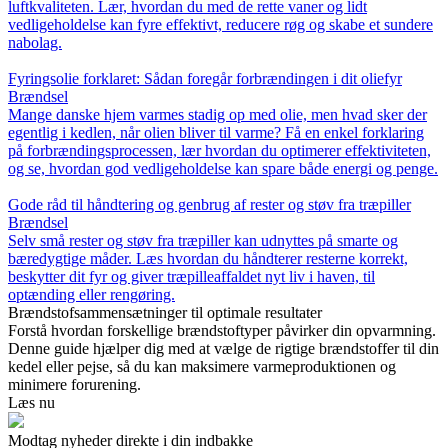
luftkvaliteten. Lær, hvordan du med de rette vaner og lidt
vedligeholdelse kan fyre effektivt, reducere røg og skabe et sundere
nabolag.
Fyringsolie forklaret: Sådan foregår forbrændingen i dit oliefyr
Brændsel
Mange danske hjem varmes stadig op med olie, men hvad sker der
egentlig i kedlen, når olien bliver til varme? Få en enkel forklaring
på forbrændingsprocessen, lær hvordan du optimerer effektiviteten,
og se, hvordan god vedligeholdelse kan spare både energi og penge.
Gode råd til håndtering og genbrug af rester og støv fra træpiller
Brændsel
Selv små rester og støv fra træpiller kan udnyttes på smarte og
bæredygtige måder. Læs hvordan du håndterer resterne korrekt,
beskytter dit fyr og giver træpilleaffaldet nyt liv i haven, til
optænding eller rengøring.
Brændstofsammensætninger til optimale resultater
Forstå hvordan forskellige brændstoftyper påvirker din opvarmning.
Denne guide hjælper dig med at vælge de rigtige brændstoffer til din
kedel eller pejse, så du kan maksimere varmeproduktionen og
minimere forurening.
Læs nu
Modtag nyheder direkte i din indbakke