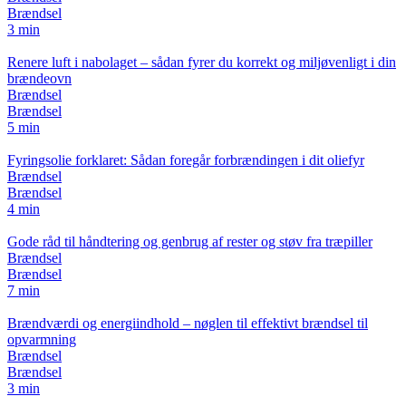
Brændsel
3 min
Renere luft i nabolaget – sådan fyrer du korrekt og miljøvenligt i din
brændeovn
Brændsel
Brændsel
5 min
Fyringsolie forklaret: Sådan foregår forbrændingen i dit oliefyr
Brændsel
Brændsel
4 min
Gode råd til håndtering og genbrug af rester og støv fra træpiller
Brændsel
Brændsel
7 min
Brændværdi og energiindhold – nøglen til effektivt brændsel til
opvarmning
Brændsel
Brændsel
3 min