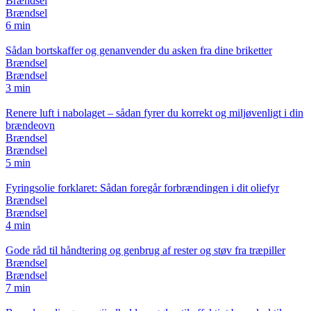
Brændsel
Brændsel
6 min
Sådan bortskaffer og genanvender du asken fra dine briketter
Brændsel
Brændsel
3 min
Renere luft i nabolaget – sådan fyrer du korrekt og miljøvenligt i din
brændeovn
Brændsel
Brændsel
5 min
Fyringsolie forklaret: Sådan foregår forbrændingen i dit oliefyr
Brændsel
Brændsel
4 min
Gode råd til håndtering og genbrug af rester og støv fra træpiller
Brændsel
Brændsel
7 min