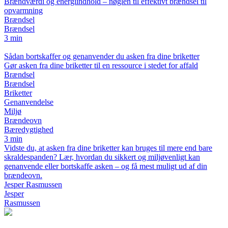
Brændværdi og energiindhold – nøglen til effektivt brændsel til
opvarmning
Brændsel
Brændsel
3 min
Sådan bortskaffer og genanvender du asken fra dine briketter
Gør asken fra dine briketter til en ressource i stedet for affald
Brændsel
Brændsel
Briketter
Genanvendelse
Miljø
Brændeovn
Bæredygtighed
3 min
Vidste du, at asken fra dine briketter kan bruges til mere end bare
skraldespanden? Lær, hvordan du sikkert og miljøvenligt kan
genanvende eller bortskaffe asken – og få mest muligt ud af din
brændeovn.
Jesper Rasmussen
Jesper
Rasmussen