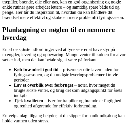
træpiller, brænde, olie eller gas, kan en god organisering og nogle
enkle rutiner gøre arbejdet lettere – og samtidig spare både tid og
penge. Her får du inspiration til, hvordan du kan håndtere dit
brændsel mere effektivt og skabe en mere problemfri fyringssæson.
Planlægning er nøglen til en nemmere
hverdag
En af de største udfordringer ved at fyre selv er at have styr på
mængder, levering og opbevaring. Mange venter til kulden for alvor
sætter ind, men det kan betale sig at være på forkant.
Køb brændsel i god tid
– priserne er ofte lavere uden for
fyringssæsonen, og du undgår leveringsproblemer i travle
perioder.
Lav et overblik over forbruget
– noter, hvor meget du
brugte sidste vinter, og brug det som udgangspunkt for årets
indkøb.
Tjek kvaliteten
– især for træpiller og brænde er fugtighed
og renhed afgørende for effektiv forbrænding.
En velplanlagt tilgang betyder, at du slipper for panikindkøb og kan
holde varmen uden stress.