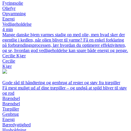
Fyringsolie
Oliefyr
Opvarmning
Energi
Vedligeholdelse
4 min
Mange danske hjem varmes stadig op med olie, men hvad sker der
egentlig i kedlen, når olien bliver til varme? Få en enkel forklaring
på forbrændingsprocessen, lær hvordan du optimerer effektiviteten,
og se, hvordan god vedligeholdelse kan spare både energi og penge.
Cecilie Kjær
Cecilie
Kjær
Gode råd til håndtering og genbrug af rester og støv fra træpiller
Få mest muligt ud af dine træpiller – og undgå at spild bliver til støv
og rod
Brændsel
Brændsel
Træpiller
Genbrug
Energi
Bæredygtighed
Husholdning