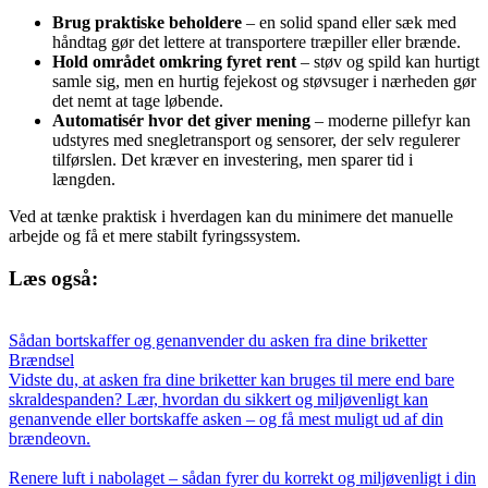
Brug praktiske beholdere
– en solid spand eller sæk med
håndtag gør det lettere at transportere træpiller eller brænde.
Hold området omkring fyret rent
– støv og spild kan hurtigt
samle sig, men en hurtig fejekost og støvsuger i nærheden gør
det nemt at tage løbende.
Automatisér hvor det giver mening
– moderne pillefyr kan
udstyres med snegletransport og sensorer, der selv regulerer
tilførslen. Det kræver en investering, men sparer tid i
længden.
Ved at tænke praktisk i hverdagen kan du minimere det manuelle
arbejde og få et mere stabilt fyringssystem.
Læs også:
Sådan bortskaffer og genanvender du asken fra dine briketter
Brændsel
Vidste du, at asken fra dine briketter kan bruges til mere end bare
skraldespanden? Lær, hvordan du sikkert og miljøvenligt kan
genanvende eller bortskaffe asken – og få mest muligt ud af din
brændeovn.
Renere luft i nabolaget – sådan fyrer du korrekt og miljøvenligt i din