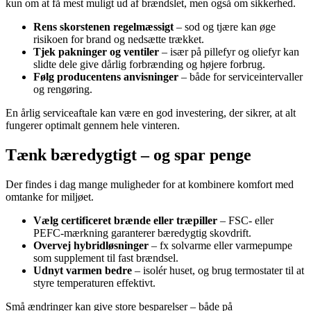
kun om at få mest muligt ud af brændslet, men også om sikkerhed.
Rens skorstenen regelmæssigt
– sod og tjære kan øge
risikoen for brand og nedsætte trækket.
Tjek pakninger og ventiler
– især på pillefyr og oliefyr kan
slidte dele give dårlig forbrænding og højere forbrug.
Følg producentens anvisninger
– både for serviceintervaller
og rengøring.
En årlig serviceaftale kan være en god investering, der sikrer, at alt
fungerer optimalt gennem hele vinteren.
Tænk bæredygtigt – og spar penge
Der findes i dag mange muligheder for at kombinere komfort med
omtanke for miljøet.
Vælg certificeret brænde eller træpiller
– FSC- eller
PEFC-mærkning garanterer bæredygtig skovdrift.
Overvej hybridløsninger
– fx solvarme eller varmepumpe
som supplement til fast brændsel.
Udnyt varmen bedre
– isolér huset, og brug termostater til at
styre temperaturen effektivt.
Små ændringer kan give store besparelser – både på