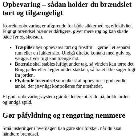
Opbevaring – sådan holder du brændslet
tørt og tilgængeligt
Korrekt opbevaring er afgørende for både sikkerhed og effektivitet.
Fugtigt brændsel brænder dårligere, giver mere røg og kan skade
både fyr og skorsten.
Træpiller
bør opbevares tørt og frostfrit – gerne i et separat
rum eller en lukket silo. Undgå direkte kontakt med gulv og
vægge, hvor fugt kan trænge ind.
Brænde
skal stables luftigt under tag, så vinden kan tørre det.
Brug paller eller lægter under stakken, så træet ikke suger fugt
fra jorden.
Flydende brændsel
som olie skal opbevares i godkendte
tanke, der jævnligt kontrolleres for utætheder.
Et godt opbevaringssystem gør det lettere at fylde på, holde orden
og undgå spild.
Gør påfyldning og rengøring nemmere
Små justeringer i hverdagen kan gøre stor forskel, når du skal
håndtere brændsel.