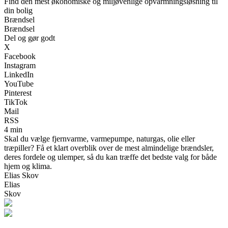
Find den mest økonomiske og miljøvenlige opvarmningsløsning til
din bolig
Brændsel
Brændsel
Del og gør godt
X
Facebook
Instagram
LinkedIn
YouTube
Pinterest
TikTok
Mail
RSS
4 min
Skal du vælge fjernvarme, varmepumpe, naturgas, olie eller
træpiller? Få et klart overblik over de mest almindelige brændsler,
deres fordele og ulemper, så du kan træffe det bedste valg for både
hjem og klima.
Elias Skov
Elias
Skov