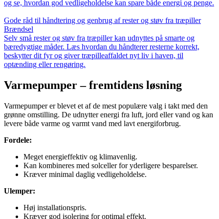
og se, hvordan god vedligeholdelse kan spare både energi og penge.
Gode råd til håndtering og genbrug af rester og støv fra træpiller
Brændsel
Selv små rester og støv fra træpiller kan udnyttes på smarte og
bæredygtige måder. Læs hvordan du håndterer resterne korrekt,
beskytter dit fyr og giver træpilleaffaldet nyt liv i haven, til
optænding eller rengøring.
Varmepumper – fremtidens løsning
Varmepumper er blevet et af de mest populære valg i takt med den
grønne omstilling. De udnytter energi fra luft, jord eller vand og kan
levere både varme og varmt vand med lavt energiforbrug.
Fordele:
Meget energieffektiv og klimavenlig.
Kan kombineres med solceller for yderligere besparelser.
Kræver minimal daglig vedligeholdelse.
Ulemper:
Høj installationspris.
Kræver god isolering for optimal effekt.