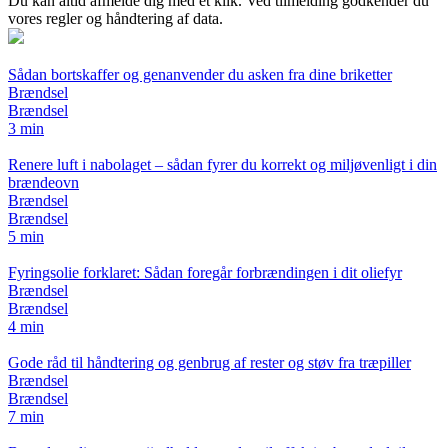
Du kan altid afmelde dig med ét klik. Ved tilmelding godkender du
vores regler og håndtering af data.
Sådan bortskaffer og genanvender du asken fra dine briketter
Brændsel
Brændsel
3 min
Renere luft i nabolaget – sådan fyrer du korrekt og miljøvenligt i din
brændeovn
Brændsel
Brændsel
5 min
Fyringsolie forklaret: Sådan foregår forbrændingen i dit oliefyr
Brændsel
Brændsel
4 min
Gode råd til håndtering og genbrug af rester og støv fra træpiller
Brændsel
Brændsel
7 min