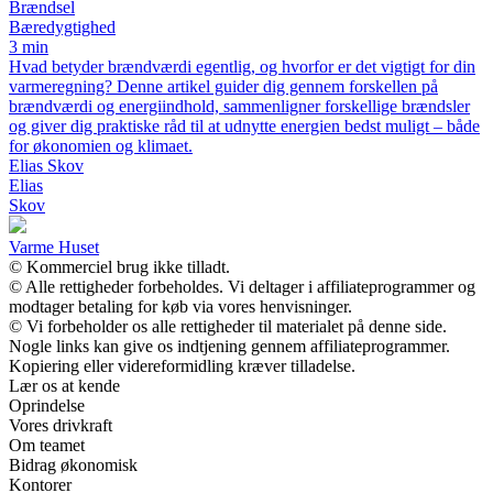
Brændsel
Bæredygtighed
3 min
Hvad betyder brændværdi egentlig, og hvorfor er det vigtigt for din
varmeregning? Denne artikel guider dig gennem forskellen på
brændværdi og energiindhold, sammenligner forskellige brændsler
og giver dig praktiske råd til at udnytte energien bedst muligt – både
for økonomien og klimaet.
Elias Skov
Elias
Skov
Varme Huset
© Kommerciel brug ikke tilladt.
© Alle rettigheder forbeholdes. Vi deltager i affiliateprogrammer og
modtager betaling for køb via vores henvisninger.
© Vi forbeholder os alle rettigheder til materialet på denne side.
Nogle links kan give os indtjening gennem affiliateprogrammer.
Kopiering eller videreformidling kræver tilladelse.
Lær os at kende
Oprindelse
Vores drivkraft
Om teamet
Bidrag økonomisk
Kontorer