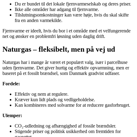
Du er bundet til det lokale fjernvarmeselskab og deres priser.
Ikke alle områder har adgang til fjernvarme.
Tilslutningsomkostninger kan være høje, hvis du skal skifte
fra en anden varmekilde.
Fjernvarme er ideelt, hvis du bor i et område med et velfungerende
net og ønsker en problemfri løsning uden daglig drift.
Naturgas – fleksibelt, men på vej ud
Naturgas har i mange år været et populært valg, især i parcelhuse
uden fjernvarme. Det giver hurtig og effektiv opvarmning, men er
baseret på et fossilt brændsel, som Danmark gradvist udfaser.
Fordele:
Effektiv og nem at regulere.
Kræver kun lidt plads og vedligeholdelse.
Kan kombineres med solvarme for at reducere gasforbruget.
Ulemper:
CO₂-udledning og afhængighed af fossile brændsler.
Stigende priser og politisk usikkerhed om fremtiden for
gasnettet.