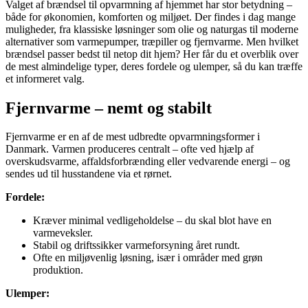
Valget af brændsel til opvarmning af hjemmet har stor betydning –
både for økonomien, komforten og miljøet. Der findes i dag mange
muligheder, fra klassiske løsninger som olie og naturgas til moderne
alternativer som varmepumper, træpiller og fjernvarme. Men hvilket
brændsel passer bedst til netop dit hjem? Her får du et overblik over
de mest almindelige typer, deres fordele og ulemper, så du kan træffe
et informeret valg.
Fjernvarme – nemt og stabilt
Fjernvarme er en af de mest udbredte opvarmningsformer i
Danmark. Varmen produceres centralt – ofte ved hjælp af
overskudsvarme, affaldsforbrænding eller vedvarende energi – og
sendes ud til husstandene via et rørnet.
Fordele:
Kræver minimal vedligeholdelse – du skal blot have en
varmeveksler.
Stabil og driftssikker varmeforsyning året rundt.
Ofte en miljøvenlig løsning, især i områder med grøn
produktion.
Ulemper: