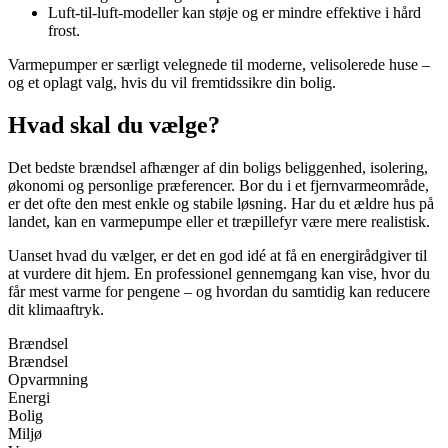
Luft-til-luft-modeller kan støje og er mindre effektive i hård
frost.
Varmepumper er særligt velegnede til moderne, velisolerede huse –
og et oplagt valg, hvis du vil fremtidssikre din bolig.
Hvad skal du vælge?
Det bedste brændsel afhænger af din boligs beliggenhed, isolering,
økonomi og personlige præferencer. Bor du i et fjernvarmeområde,
er det ofte den mest enkle og stabile løsning. Har du et ældre hus på
landet, kan en varmepumpe eller et træpillefyr være mere realistisk.
Uanset hvad du vælger, er det en god idé at få en energirådgiver til
at vurdere dit hjem. En professionel gennemgang kan vise, hvor du
får mest varme for pengene – og hvordan du samtidig kan reducere
dit klimaaftryk.
Brændsel
Brændsel
Opvarmning
Energi
Bolig
Miljø