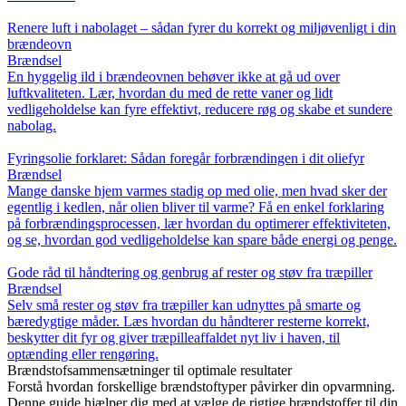
Renere luft i nabolaget – sådan fyrer du korrekt og miljøvenligt i din
brændeovn
Brændsel
En hyggelig ild i brændeovnen behøver ikke at gå ud over
luftkvaliteten. Lær, hvordan du med de rette vaner og lidt
vedligeholdelse kan fyre effektivt, reducere røg og skabe et sundere
nabolag.
Fyringsolie forklaret: Sådan foregår forbrændingen i dit oliefyr
Brændsel
Mange danske hjem varmes stadig op med olie, men hvad sker der
egentlig i kedlen, når olien bliver til varme? Få en enkel forklaring
på forbrændingsprocessen, lær hvordan du optimerer effektiviteten,
og se, hvordan god vedligeholdelse kan spare både energi og penge.
Gode råd til håndtering og genbrug af rester og støv fra træpiller
Brændsel
Selv små rester og støv fra træpiller kan udnyttes på smarte og
bæredygtige måder. Læs hvordan du håndterer resterne korrekt,
beskytter dit fyr og giver træpilleaffaldet nyt liv i haven, til
optænding eller rengøring.
Brændstofsammensætninger til optimale resultater
Forstå hvordan forskellige brændstoftyper påvirker din opvarmning.
Denne guide hjælper dig med at vælge de rigtige brændstoffer til din