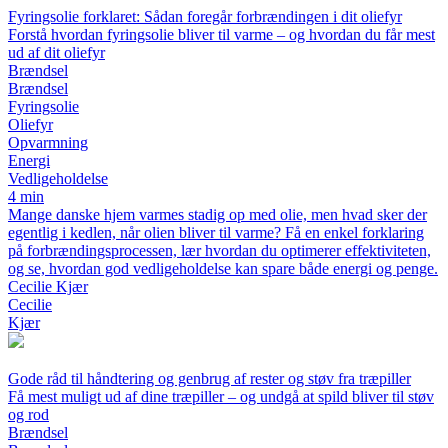
Fyringsolie forklaret: Sådan foregår forbrændingen i dit oliefyr
Forstå hvordan fyringsolie bliver til varme – og hvordan du får mest
ud af dit oliefyr
Brændsel
Brændsel
Fyringsolie
Oliefyr
Opvarmning
Energi
Vedligeholdelse
4 min
Mange danske hjem varmes stadig op med olie, men hvad sker der
egentlig i kedlen, når olien bliver til varme? Få en enkel forklaring
på forbrændingsprocessen, lær hvordan du optimerer effektiviteten,
og se, hvordan god vedligeholdelse kan spare både energi og penge.
Cecilie Kjær
Cecilie
Kjær
Gode råd til håndtering og genbrug af rester og støv fra træpiller
Få mest muligt ud af dine træpiller – og undgå at spild bliver til støv
og rod
Brændsel