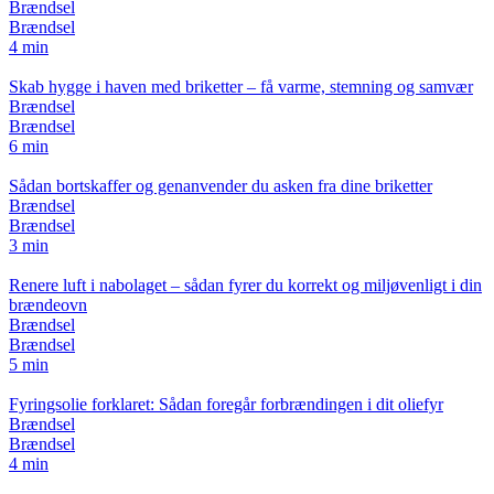
Brændsel
Brændsel
4 min
Skab hygge i haven med briketter – få varme, stemning og samvær
Brændsel
Brændsel
6 min
Sådan bortskaffer og genanvender du asken fra dine briketter
Brændsel
Brændsel
3 min
Renere luft i nabolaget – sådan fyrer du korrekt og miljøvenligt i din
brændeovn
Brændsel
Brændsel
5 min
Fyringsolie forklaret: Sådan foregår forbrændingen i dit oliefyr
Brændsel
Brændsel
4 min