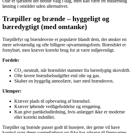
Olie er sjældent det bedste valg i dag, men kan være en midlertidig
løsning i områder uden alternativer.
Træpiller og brænde – hyggeligt og
bæredygtigt (med omtanke)
Træpillefyr og brændeovne er populære blandt dem, der ønsker en
mere selvstændig og ofte billigere opvarmningsform. Brændslet er
fornybart, men kræver korrekt brug for at være miljøvenligt.
Fordele:
CO₂-neutralt, når brændslet stammer fra bæredygtig skovdrift.
Ofte lavere brændselsudgifter end olie og gas.
Skaber en hyggelig atmosfære, især med brændeovn.
Ulemper:
Kræver plads til opbevaring af brændsel.
Kræver løbende vedligeholdelse og rengøring.
Kan give partikeludledning, hvis anlægget ikke er moderne
eller korrekt indstillet.
Træpiller og brænde passer godt til husejere, der gerne vil have
kontrol over deres varmeforbrug og ikke har adgang til fjernvarme.