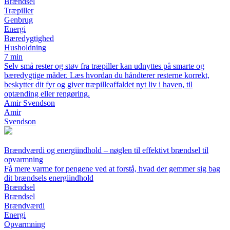
Brændsel
Træpiller
Genbrug
Energi
Bæredygtighed
Husholdning
7 min
Selv små rester og støv fra træpiller kan udnyttes på smarte og
bæredygtige måder. Læs hvordan du håndterer resterne korrekt,
beskytter dit fyr og giver træpilleaffaldet nyt liv i haven, til
optænding eller rengøring.
Amir Svendson
Amir
Svendson
Brændværdi og energiindhold – nøglen til effektivt brændsel til
opvarmning
Få mere varme for pengene ved at forstå, hvad der gemmer sig bag
dit brændsels energiindhold
Brændsel
Brændsel
Brændværdi
Energi
Opvarmning