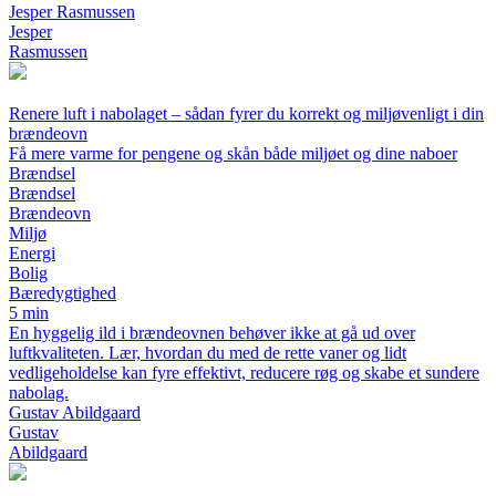
Jesper Rasmussen
Jesper
Rasmussen
Renere luft i nabolaget – sådan fyrer du korrekt og miljøvenligt i din
brændeovn
Få mere varme for pengene og skån både miljøet og dine naboer
Brændsel
Brændsel
Brændeovn
Miljø
Energi
Bolig
Bæredygtighed
5 min
En hyggelig ild i brændeovnen behøver ikke at gå ud over
luftkvaliteten. Lær, hvordan du med de rette vaner og lidt
vedligeholdelse kan fyre effektivt, reducere røg og skabe et sundere
nabolag.
Gustav Abildgaard
Gustav
Abildgaard