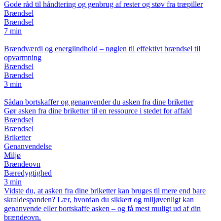
Gode råd til håndtering og genbrug af rester og støv fra træpiller
Brændsel
Brændsel
7 min
Brændværdi og energiindhold – nøglen til effektivt brændsel til
opvarmning
Brændsel
Brændsel
3 min
Sådan bortskaffer og genanvender du asken fra dine briketter
Gør asken fra dine briketter til en ressource i stedet for affald
Brændsel
Brændsel
Briketter
Genanvendelse
Miljø
Brændeovn
Bæredygtighed
3 min
Vidste du, at asken fra dine briketter kan bruges til mere end bare
skraldespanden? Lær, hvordan du sikkert og miljøvenligt kan
genanvende eller bortskaffe asken – og få mest muligt ud af din
brændeovn.