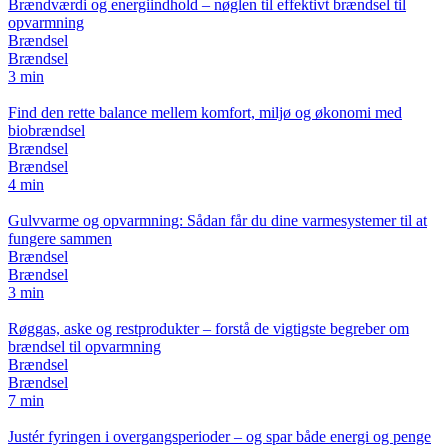
Brændværdi og energiindhold – nøglen til effektivt brændsel til
opvarmning
Brændsel
Brændsel
3 min
Find den rette balance mellem komfort, miljø og økonomi med
biobrændsel
Brændsel
Brændsel
4 min
Gulvvarme og opvarmning: Sådan får du dine varmesystemer til at
fungere sammen
Brændsel
Brændsel
3 min
Røggas, aske og restprodukter – forstå de vigtigste begreber om
brændsel til opvarmning
Brændsel
Brændsel
7 min
Justér fyringen i overgangsperioder – og spar både energi og penge