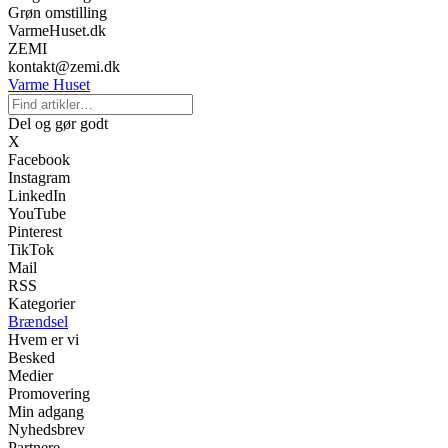
Grøn omstilling
VarmeHuset.dk
ZEMI
kontakt@zemi.dk
Varme Huset
Del og gør godt
X
Facebook
Instagram
LinkedIn
YouTube
Pinterest
TikTok
Mail
RSS
Kategorier
Brændsel
Hvem er vi
Besked
Medier
Promovering
Min adgang
Nyhedsbrev
Partnere