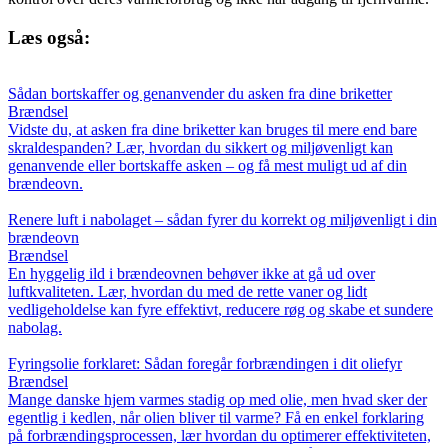
Læs også:
Sådan bortskaffer og genanvender du asken fra dine briketter
Brændsel
Vidste du, at asken fra dine briketter kan bruges til mere end bare
skraldespanden? Lær, hvordan du sikkert og miljøvenligt kan
genanvende eller bortskaffe asken – og få mest muligt ud af din
brændeovn.
Renere luft i nabolaget – sådan fyrer du korrekt og miljøvenligt i din
brændeovn
Brændsel
En hyggelig ild i brændeovnen behøver ikke at gå ud over
luftkvaliteten. Lær, hvordan du med de rette vaner og lidt
vedligeholdelse kan fyre effektivt, reducere røg og skabe et sundere
nabolag.
Fyringsolie forklaret: Sådan foregår forbrændingen i dit oliefyr
Brændsel
Mange danske hjem varmes stadig op med olie, men hvad sker der
egentlig i kedlen, når olien bliver til varme? Få en enkel forklaring
på forbrændingsprocessen, lær hvordan du optimerer effektiviteten,