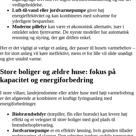
vedligeholdelse.
Luft-til-vand eller jordvarmepumpe
giver høj
energieffektivitet og kan kombineres med solvarme for
yderligere besparelser.
Moderne pillefyr
kan være et økonomisk alternativ, især i
områder uden fjernvarme. De nyeste modeller har automatisk
rensning og styring, der gør driften enkel.
Her er det vigtigt at vælge et anlæg, der passer til husets varmebehov –
et for stort anlæg vil køre ineffektivt, mens et for lille vil slide unødigt
og give ustabil varme.
Store boliger og ældre huse: fokus på
kapacitet og energiforbedring
I store villaer, landejendomme eller ældre huse med højt varmeforbrug
er det afgørende at kombinere et kraftigt fyringsanlæg med
energiforbedringer.
Biobrændselsfyr
(træpiller, flis eller brænde) kan levere høj
effekt og er velegnet til store boliger med god plads til
brændselsopbevaring.
Jordvarmepumpe
er en effektiv løsning, hvis grunden tillader
nedgravning af slanger. Den udnytter jordens stabile temperatur