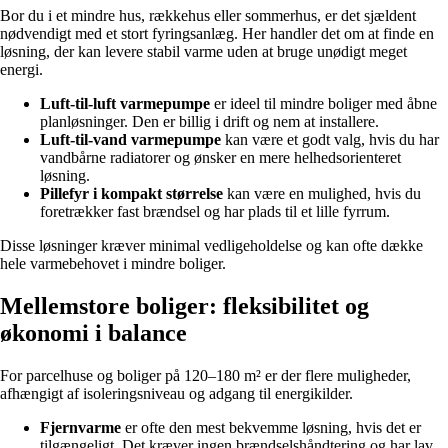
Bor du i et mindre hus, rækkehus eller sommerhus, er det sjældent
nødvendigt med et stort fyringsanlæg. Her handler det om at finde en
løsning, der kan levere stabil varme uden at bruge unødigt meget
energi.
Luft-til-luft varmepumpe
er ideel til mindre boliger med åbne
planløsninger. Den er billig i drift og nem at installere.
Luft-til-vand varmepumpe
kan være et godt valg, hvis du har
vandbårne radiatorer og ønsker en mere helhedsorienteret
løsning.
Pillefyr i kompakt størrelse
kan være en mulighed, hvis du
foretrækker fast brændsel og har plads til et lille fyrrum.
Disse løsninger kræver minimal vedligeholdelse og kan ofte dække
hele varmebehovet i mindre boliger.
Mellemstore boliger: fleksibilitet og
økonomi i balance
For parcelhuse og boliger på 120–180 m² er der flere muligheder,
afhængigt af isoleringsniveau og adgang til energikilder.
Fjernvarme
er ofte den mest bekvemme løsning, hvis det er
tilgængeligt. Det kræver ingen brændselshåndtering og har lav