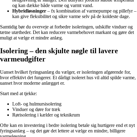
og kan dække både varme og varmt vand.
Hybridløsninger
– fx kombination af varmepumpe og pillefyr –
kan give fleksibilitet og sikre varme selv på de koldeste dage.
Samtidig bør du overveje at forbedre isoleringen, udskifte vinduer og
tætne utætheder. Det kan reducere varmebehovet markant og gøre det
muligt at vælge et mindre anlæg.
Isolering – den skjulte nøgle til lavere
varmeudgifter
Uanset hvilket fyringsanlæg du vælger, er isoleringen afgørende for,
hvor effektivt det fungerer. Et dårligt isoleret hus vil altid spilde varme,
uanset hvor moderne anlægget er.
Start med at tjekke:
Loft- og hulmursisolering
Vinduer og døre for træk
Rørisolering i kælder og teknikrum
Ofte kan en investering i bedre isolering betale sig hurtigere end et nyt
fyringsanlæg – og det gør det lettere at vælge en mindre, billigere
varmeløsning.