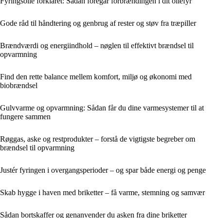
Fyringsolie forklaret: Sådan foregår forbrændingen i dit oliefyr
Gode råd til håndtering og genbrug af rester og støv fra træpiller
Brændværdi og energiindhold – nøglen til effektivt brændsel til
opvarmning
Find den rette balance mellem komfort, miljø og økonomi med
biobrændsel
Gulvvarme og opvarmning: Sådan får du dine varmesystemer til at
fungere sammen
Røggas, aske og restprodukter – forstå de vigtigste begreber om
brændsel til opvarmning
Justér fyringen i overgangsperioder – og spar både energi og penge
Skab hygge i haven med briketter – få varme, stemning og samvær
Sådan bortskaffer og genanvender du asken fra dine briketter