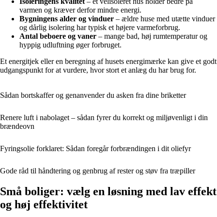
Isoleringens kvalitet
– et velisoleret hus holder bedre på
varmen og kræver derfor mindre energi.
Bygningens alder og vinduer
– ældre huse med utætte vinduer
og dårlig isolering har typisk et højere varmeforbrug.
Antal beboere og vaner
– mange bad, høj rumtemperatur og
hyppig udluftning øger forbruget.
Et energitjek eller en beregning af husets energimærke kan give et godt
udgangspunkt for at vurdere, hvor stort et anlæg du har brug for.
Sådan bortskaffer og genanvender du asken fra dine briketter
Renere luft i nabolaget – sådan fyrer du korrekt og miljøvenligt i din
brændeovn
Fyringsolie forklaret: Sådan foregår forbrændingen i dit oliefyr
Gode råd til håndtering og genbrug af rester og støv fra træpiller
Små boliger: vælg en løsning med lav effekt
og høj effektivitet