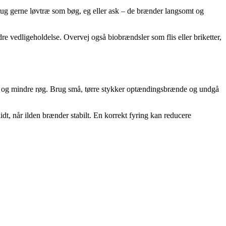
Brug gerne løvtræ som bøg, eg eller ask – de brænder langsomt og
dre vedligeholdelse. Overvej også biobrændsler som flis eller briketter,
ing og mindre røg. Brug små, tørre stykker optændingsbrænde og undgå
lidt, når ilden brænder stabilt. En korrekt fyring kan reducere