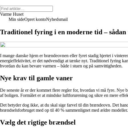
Varme Huset
Min side
Opret konto
Nyhedsmail
Traditionel fyring i en moderne tid – sådan
I mange danske hjem er brændeovnen eller fyret stadig hjertet i vinte
energieffektivitet, er det nødvendigt at tænke nyt. Traditionel fyring k
hvordan du kan bevare varmen – både i stuen og på samvittigheden.
Nye krav til gamle vaner
De seneste år er der kommet flere regler for, hvordan vi må fyre. Nye b
af boligen. Formålet er at mindske luftforurening og sikre en mere effek
Det betyder dog ikke, at du skal sige farvel til din brændeovn. Det han
brændselsforbruget med op til 40 % sammenlignet med ældre modeller.
Vælg det rigtige brændsel