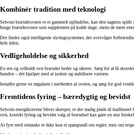
Kombinér tradition med teknologi
Selvom brændeovnen er et gammelt opfindelse, kan den sagtens spill
bruge brændeovnen som supplement på kolde dage, mens de mere energ
Der findes også intelligente styringssystemer, der overvåger forbrændin
hele tiden.
Vedligeholdelse og sikkerhed
En ren og velholdt ovn brænder bedre og sikrere. Sørg for at få skorsten
bunden – det hjælper med at isolere og stabilisere varmen.
Installer gerne en røgalarm i nærheden af ovnen, og sørg for god venti
Fremtidens fyring – bæredygtig og bevidst
Selvom energikravene bliver skærpet, er der stadig plads til tradition
ovn, korrekt fyring og bevidst valg af brændsel kan gøre en stor forske
At fyre med omtanke er ikke kun et spørgsmål om regler, men om respe