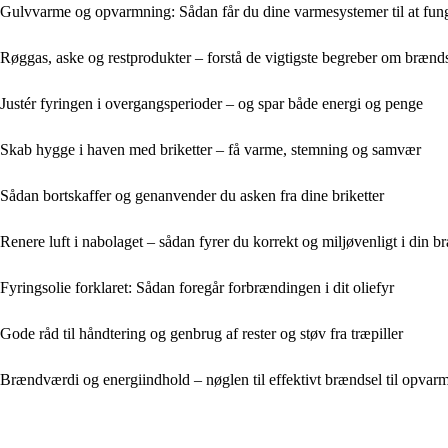
Gulvvarme og opvarmning: Sådan får du dine varmesystemer til at fu
Røggas, aske og restprodukter – forstå de vigtigste begreber om brænd
Justér fyringen i overgangsperioder – og spar både energi og penge
Skab hygge i haven med briketter – få varme, stemning og samvær
Sådan bortskaffer og genanvender du asken fra dine briketter
Renere luft i nabolaget – sådan fyrer du korrekt og miljøvenligt i din 
Fyringsolie forklaret: Sådan foregår forbrændingen i dit oliefyr
Gode råd til håndtering og genbrug af rester og støv fra træpiller
Brændværdi og energiindhold – nøglen til effektivt brændsel til opvar