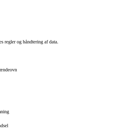
s regler og håndtering af data.
brændeovn
mning
ndsel