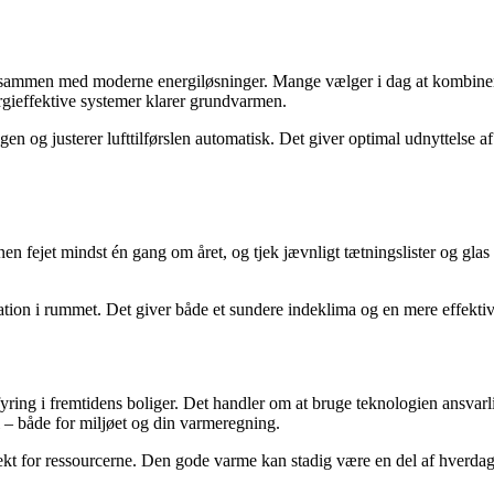
e sammen med moderne energiløsninger. Mange vælger i dag at kombine
ieffektive systemer klarer grundvarmen.
gen og justerer lufttilførslen automatisk. Det giver optimal udnyttelse
en fejet mindst én gang om året, og tjek jævnligt tætningslister og glas 
lation i rummet. Det giver både et sundere indeklima og en mere effekti
el fyring i fremtidens boliger. Det handler om at bruge teknologien ans
l – både for miljøet og din varmeregning.
kt for ressourcerne. Den gode varme kan stadig være en del af hverdag