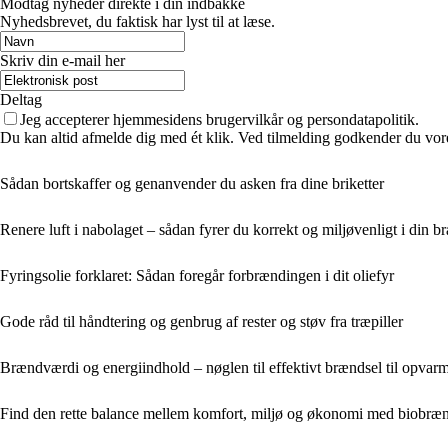
Modtag nyheder direkte i din indbakke
Nyhedsbrevet, du faktisk har lyst til at læse.
Skriv din e-mail her
Deltag
Jeg accepterer hjemmesidens brugervilkår og persondatapolitik.
Du kan altid afmelde dig med ét klik. Ved tilmelding godkender du vore
Sådan bortskaffer og genanvender du asken fra dine briketter
Renere luft i nabolaget – sådan fyrer du korrekt og miljøvenligt i din 
Fyringsolie forklaret: Sådan foregår forbrændingen i dit oliefyr
Gode råd til håndtering og genbrug af rester og støv fra træpiller
Brændværdi og energiindhold – nøglen til effektivt brændsel til opvar
Find den rette balance mellem komfort, miljø og økonomi med biobræ