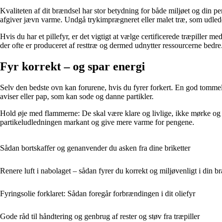
Kvaliteten af dit brændsel har stor betydning for både miljøet og din 
afgiver jævn varme. Undgå trykimprægneret eller malet træ, som udleder
Hvis du har et pillefyr, er det vigtigt at vælge certificerede træpiller 
der ofte er produceret af resttræ og dermed udnytter ressourcerne bedre
Fyr korrekt – og spar energi
Selv den bedste ovn kan forurene, hvis du fyrer forkert. En god tomme
aviser eller pap, som kan sode og danne partikler.
Hold øje med flammerne: De skal være klare og livlige, ikke mørke og røgf
partikeludledningen markant og give mere varme for pengene.
Sådan bortskaffer og genanvender du asken fra dine briketter
Renere luft i nabolaget – sådan fyrer du korrekt og miljøvenligt i din 
Fyringsolie forklaret: Sådan foregår forbrændingen i dit oliefyr
Gode råd til håndtering og genbrug af rester og støv fra træpiller