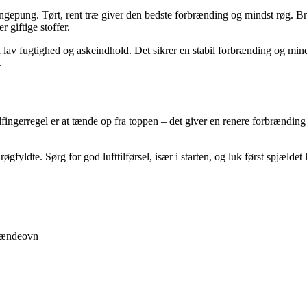
pengepung. Tørt, rent træ giver den bedste forbrænding og mindst røg. 
 giftige stoffer.
med lav fugtighed og askeindhold. Det sikrer en stabil forbrænding og min
.
lfingerregel er at tænde op fra toppen – det giver en renere forbrænd
yldte. Sørg for god lufttilførsel, især i starten, og luk først spjældet 
brændeovn