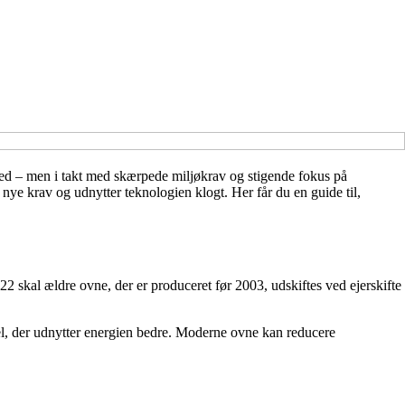
hed – men i takt med skærpede miljøkrav og stigende fokus på
e nye krav og udnytter teknologien klogt. Her får du en guide til,
2 skal ældre ovne, der er produceret før 2003, udskiftes ved ejerskifte
del, der udnytter energien bedre. Moderne ovne kan reducere