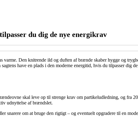
 tilpasser du dig de nye energikrav
rens varme. Den knitrende ild og duften af brænde skaber hygge og tryg
an sagtens have en plads i den moderne energitid, hvis du tilpasser dig d
rændeovne skal leve op til strenge krav om partikeludledning, og fra 202
tiv udnyttelse af brændslet.
dler snarere om at bruge den rigtigt – og eventuelt opgradere til en mo