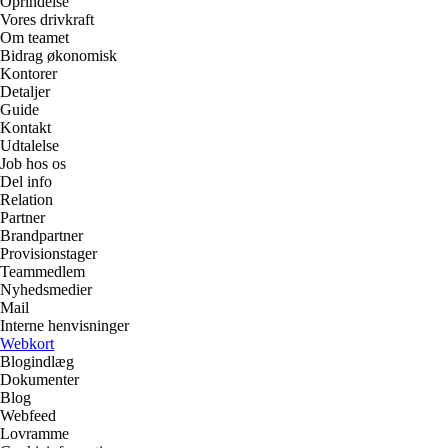
Oprindelse
Vores drivkraft
Om teamet
Bidrag økonomisk
Kontorer
Detaljer
Guide
Kontakt
Udtalelse
Job hos os
Del info
Relation
Partner
Brandpartner
Provisionstager
Teammedlem
Nyhedsmedier
Mail
Interne henvisninger
Webkort
Blogindlæg
Dokumenter
Blog
Webfeed
Lovramme