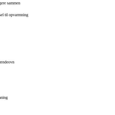
ngere sammen
sel til opvarmning
brændeovn
mning